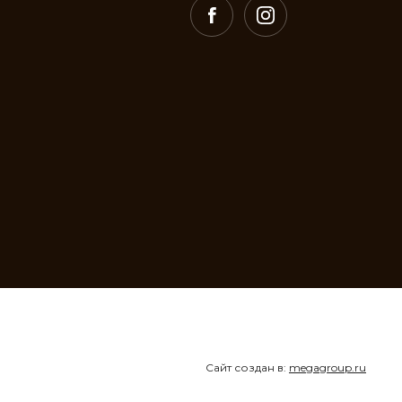
Сайт создан в:
megagroup.ru