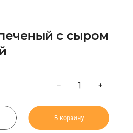
печеный с сыром
й
В корзину