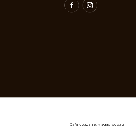
Сайт создан в:
megagroup.ru